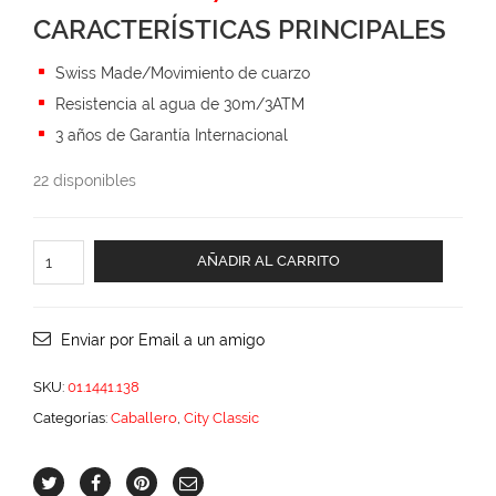
price
price
CARACTERÍSTICAS PRINCIPALES
was:
is:
$3,365.00.
$2,692.00.
Swiss Made/Movimiento de cuarzo
Resistencia al agua de 30m/3ATM
3 años de Garantía Internacional
22 disponibles
City
AÑADIR AL CARRITO
Classic
cantidad
Enviar por Email a un amigo
SKU:
01.1441.138
Categorías:
Caballero
,
City Classic