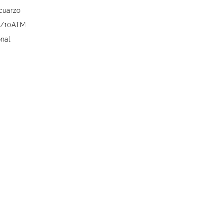
cuarzo
0m/10ATM
onal