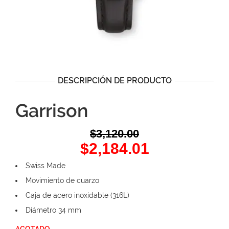
DESCRIPCIÓN DE PRODUCTO
Garrison
$
3,120.00
Original
Current
$
2,184.01
price
price
Swiss Made
was:
is:
Movimiento de cuarzo
$3,120.00.
$2,184.01.
Caja de acero inoxidable (316L)
Diámetro 34 mm