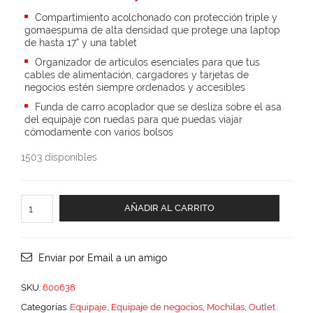
price
price
Compartimiento acolchonado con protección triple y
was:
is:
gomaespuma de alta densidad que protege una laptop
de hasta 17” y una tablet
$3,245.00.
$1,947.00.
Organizador de artículos esenciales para que tus
cables de alimentación, cargadores y tarjetas de
negocios estén siempre ordenados y accesibles
Funda de carro acoplador que se desliza sobre el asa
del equipaje con ruedas para que puedas viajar
cómodamente con varios bolsos
1503 disponibles
Ibex
AÑADIR AL CARRITO
cantidad
Enviar por Email a un amigo
SKU:
600638
Categorías:
Equipaje
,
Equipaje de negocios
,
Mochilas
,
Outlet