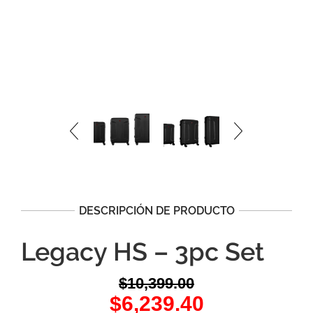
DESCRIPCIÓN DE PRODUCTO
Legacy HS – 3pc Set
$
10,399.00
Original
Current
$
6,239.40