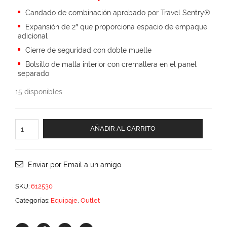
price
price
Candado de combinación aprobado por Travel Sentry®
was:
is:
Expansión de 2″ que proporciona espacio de empaque
$10,399.00.
$6,239.40.
adicional
Cierre de seguridad con doble muelle
Bolsillo de malla interior con cremallera en el panel
separado
15 disponibles
Legacy
AÑADIR AL CARRITO
HS
-
3pc
Set
Enviar por Email a un amigo
cantidad
SKU:
612530
Categorías:
Equipaje
,
Outlet