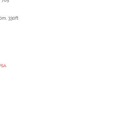
 705
0m, 330ft
 VSA