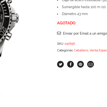
Caja de acero inoxidable (31
Sumergible hasta 100 m (10 A
Diámetro 43 mm
AGOTADO
Enviar por Email a un amigo
SKU:
241696
Categorías:
Caballero
,
Venta Espec