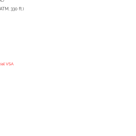
6L)
TM, 330 ft.)
ial VSA