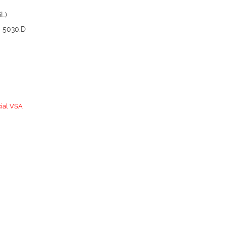
6L)
a 5030.D
ial VSA