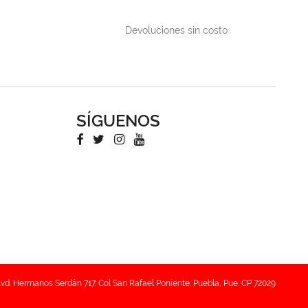
Devoluciones sin costo
SÍGUENOS
lvd. Hermanos Serdán 717. Col San Rafael Poniente. Puebla, Pue. CP 72029