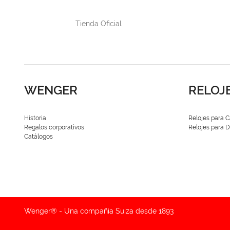
Tienda Oficial
WENGER
RELOJ
Historia
Relojes para C
Regalos corporativos
Relojes para
Catálogos
Wenger® - Una compañia Suiza desde 1893