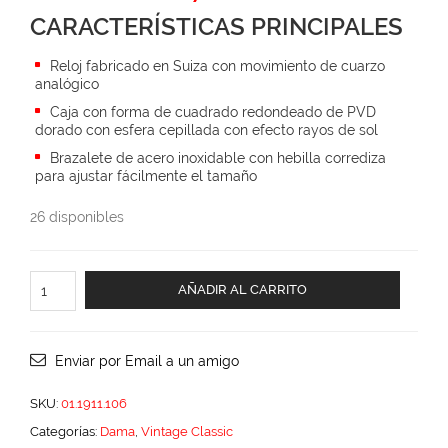
price
price
CARACTERÍSTICAS PRINCIPALES
was:
is:
$6,135.00.
$4,908.00.
Reloj fabricado en Suiza con movimiento de cuarzo
analógico
Caja con forma de cuadrado redondeado de PVD
dorado con esfera cepillada con efecto rayos de sol
Brazalete de acero inoxidable con hebilla corrediza
para ajustar fácilmente el tamaño
26 disponibles
Vintage
AÑADIR AL CARRITO
Classic
cantidad
Enviar por Email a un amigo
SKU:
01.1911.106
Categorías:
Dama
,
Vintage Classic