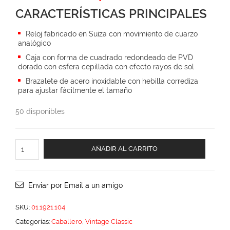
price
price
CARACTERÍSTICAS PRINCIPALES
was:
is:
$5,875.00.
$4,700.00.
Reloj fabricado en Suiza con movimiento de cuarzo
analógico
Caja con forma de cuadrado redondeado de PVD
dorado con esfera cepillada con efecto rayos de sol
Brazalete de acero inoxidable con hebilla corrediza
para ajustar fácilmente el tamaño
50 disponibles
Vintage
AÑADIR AL CARRITO
Classic
cantidad
Enviar por Email a un amigo
SKU:
01.1921.104
Categorías:
Caballero
,
Vintage Classic