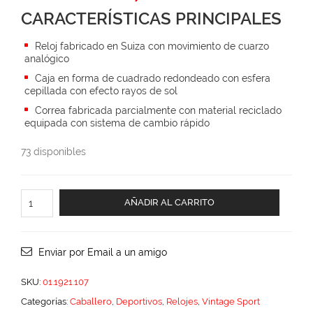
price
price
CARACTERÍSTICAS PRINCIPALES
was:
is:
$5,090.00.
$3,563.00.
Reloj fabricado en Suiza con movimiento de cuarzo
analógico
Caja en forma de cuadrado redondeado con esfera
cepillada con efecto rayos de sol
Correa fabricada parcialmente con material reciclado
equipada con sistema de cambio rápido
73 disponibles
Vintage
AÑADIR AL CARRITO
Sport
cantidad
Enviar por Email a un amigo
SKU:
01.1921.107
Categorías:
Caballero
,
Deportivos
,
Relojes
,
Vintage Sport