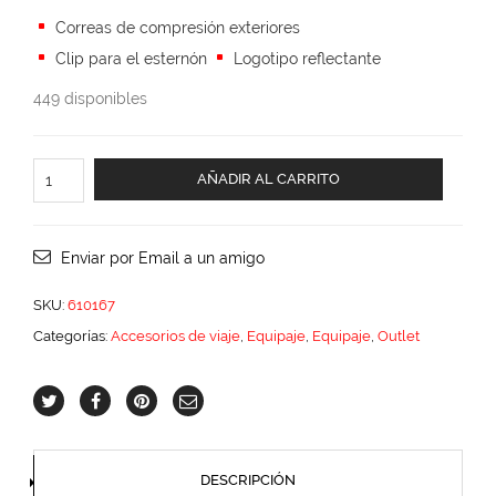
price
price
Correas de compresión exteriores
was:
is:
Clip para el esternón
Logotipo reflectante
$579.00.
$347.40.
449 disponibles
XC
AÑADIR AL CARRITO
Fyrst
cantidad
Enviar por Email a un amigo
SKU:
610167
Categorías:
Accesorios de viaje
,
Equipaje
,
Equipaje
,
Outlet
DESCRIPCIÓN